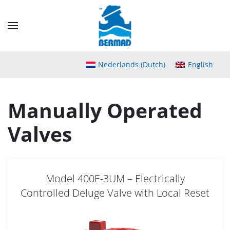
Skip
to
main
content
Nederlands
(
Dutch
)
English
Manually Operated
Valves
Model 400E-3UM – Electrically
Controlled Deluge Valve with Local Reset