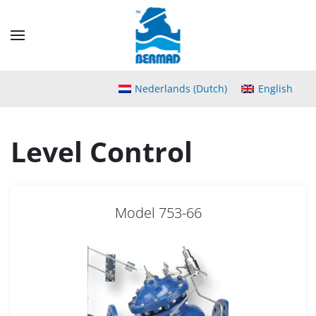
Skip
to
main
content
Nederlands
(
Dutch
)
English
Level Control
Model 753-66