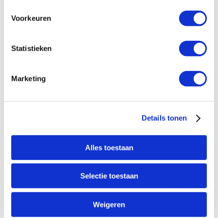
Meer informatie
Voorkeuren
Statistieken
FP 400E-3X
Marketing
Details tonen
Alles toestaan
Selectie toestaan
Meer informatie
Weigeren