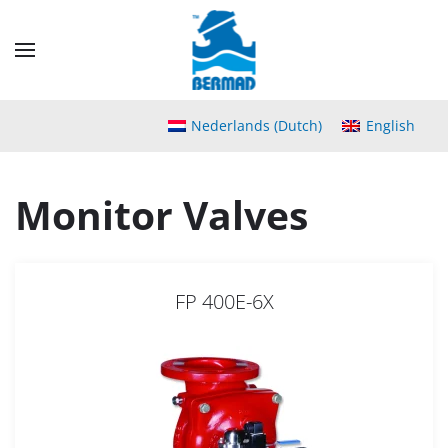
Skip
to
main
content
Nederlands
(
Dutch
)
English
Monitor Valves
FP 400E-6X