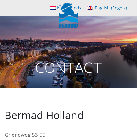
Nederlands
English
(
Engels
)
Skip
to
main
content
CONTACT
Bermad Holland
Griendweg 53-55