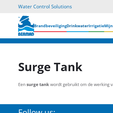
Water Control Solutions
Skip
to
main
Brandbeveiliging
Drinkwater
Irrigatie
Mij
content
Surge Tank
Een
surge tank
wordt gebruikt om de werking va
Follow us: