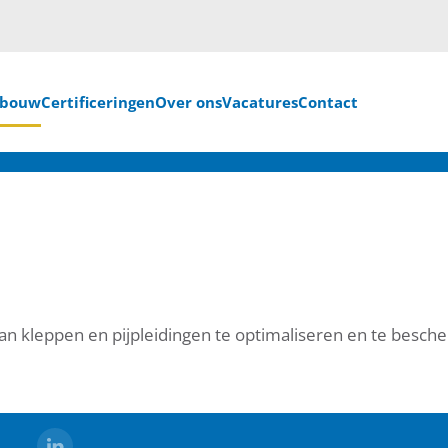
nbouw
Certificeringen
Over ons
Vacatures
Contact
n kleppen en pijpleidingen te optimaliseren en te besch