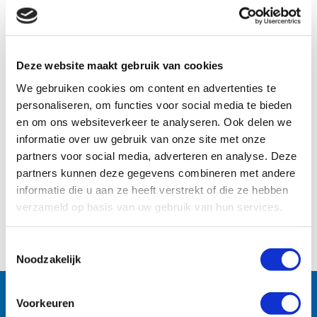
beheer en beheersing van water distributie in
de drinkwater-, utiliteit, brandpreventie en
landbouw & tuinbouw. Het BERMAD
Deze website maakt gebruik van cookies
programma bestaat hoofdzakelijk uit
We gebruiken cookies om content en advertenties te
medium-gestuurde afsluiters, met een of
personaliseren, om functies voor social media te bieden
meerdere regelfuncties.
en om ons websiteverkeer te analyseren. Ook delen we
informatie over uw gebruik van onze site met onze
De afsluiters zijn uitgevoerd in kunststof,
partners voor social media, adverteren en analyse. Deze
messing, gietijzer- en staal-gecoat of in
partners kunnen deze gegevens combineren met andere
informatie die u aan ze heeft verstrekt of die ze hebben
speciale roestvaste legeringen verkrijgbaar.
verzameld op basis van uw gebruik van hun services.
Van klein tot groot (3/4″ – 48″).
Toestemmingsselectie
Noodzakelijk
Follow us:
Voorkeuren