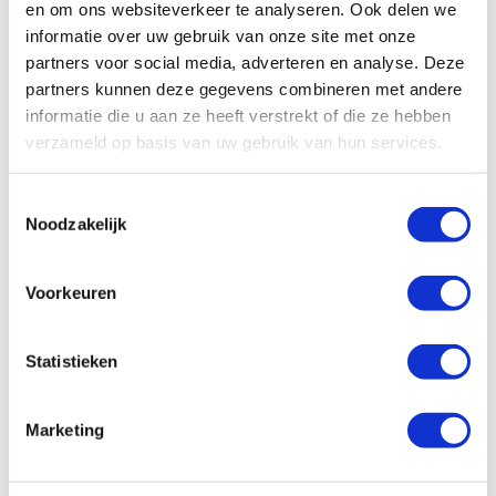
Meer informatie
en om ons websiteverkeer te analyseren. Ook delen we
informatie over uw gebruik van onze site met onze
partners voor social media, adverteren en analyse. Deze
partners kunnen deze gegevens combineren met andere
Model 718-03 – Elektronische
informatie die u aan ze heeft verstrekt of die ze hebben
verzameld op basis van uw gebruik van hun services.
Regelafsluiter
Toestemmingsselectie
Noodzakelijk
Voorkeuren
Statistieken
Marketing
Meer informatie