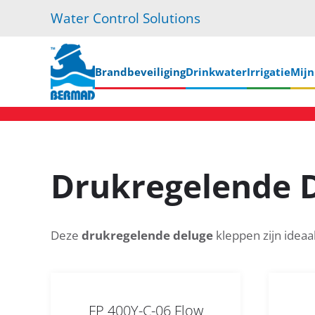
Water Control Solutions
Skip
to
main
Brandbeveiliging
Drinkwater
Irrigatie
Mij
content
Drukregelende 
Deze
drukregelende deluge
kleppen zijn ideaa
FP 400Y-C-06 Flow