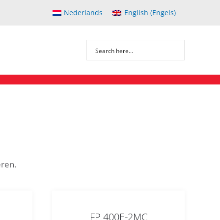
Nederlands
English
(
Engels
)
ëren.
FP 400E-2MC