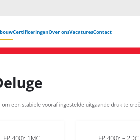
nbouw
Certificeringen
Over ons
Vacatures
Contact
Deluge
l om een stabiele vooraf ingestelde uitgaande druk te cre
FP 400Y 1MC
FP 400Y – 2DC