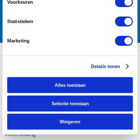
Follow us:
Voorkeuren
Statistieken
Marketing
PRODUCTS
Details tonen
Irrigation
Waterworks
Alles toestaan
Fire Protection
Selectie toestaan
DOWNLOADS
Weigeren
Certifications
Waterleiding