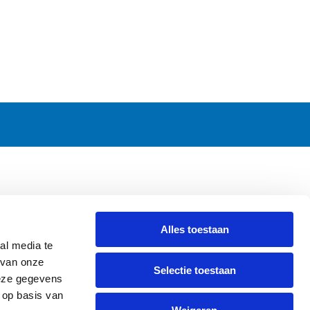
CONTACT
Alles toestaan
Griendweg 53-55
al media te
3295 KV 's-Gravendeel
 van onze
Selectie toestaan
The Netherlands
deze gegevens
Tel.
+31 78 673 47 61
 op basis van