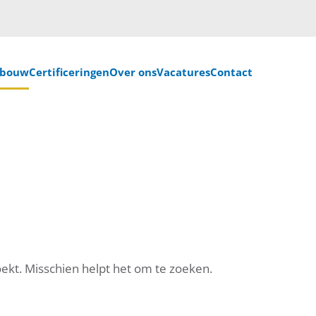
nbouw
Certificeringen
Over ons
Vacatures
Contact
oekt. Misschien helpt het om te zoeken.