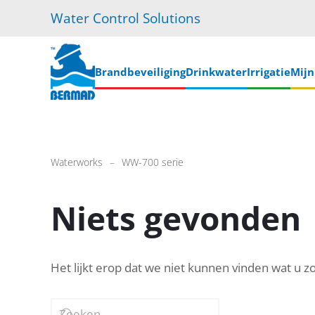
Water Control Solutions
Skip
to
main
Brandbeveiliging
Drinkwater
Irrigatie
Mij
content
Waterworks
WW-700 serie
Niets gevonden
Het lijkt erop dat we niet kunnen vinden wat u z