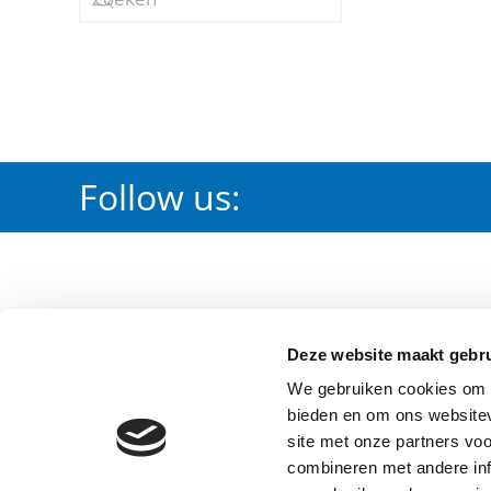
Follow us:
PRODUCTS
DOWNLOA
Deze website maakt gebru
Irrigation
Certification
We gebruiken cookies om c
Waterworks
Waterleiding
bieden en om ons websitev
Fire Protection
Brandbeveili
site met onze partners vo
combineren met andere inf