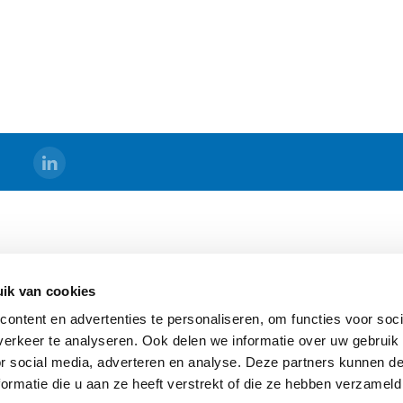
DS
BERMAD HOLLAND
ik van cookies
s
Algemene Voorwaarden
ontent en advertenties te personaliseren, om functies voor soci
Sitemap
erkeer te analyseren. Ook delen we informatie over uw gebruik
ging
or social media, adverteren en analyse. Deze partners kunnen 
ormatie die u aan ze heeft verstrekt of die ze hebben verzameld