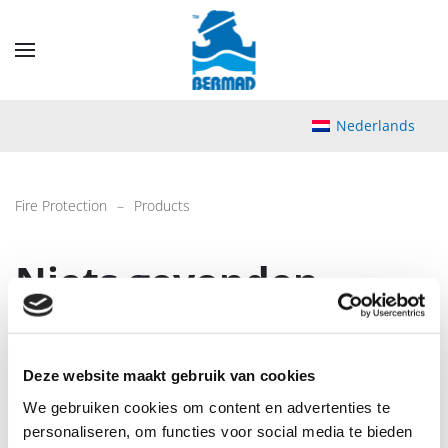
Skip
to
main
content
Nederlands
Fire Protection
Products
Niets gevonden
Het lijkt erop dat we niet kunnen vinden wat u zoekt.
Misschien helpt het om te zoeken.
Deze website maakt gebruik van cookies
We gebruiken cookies om content en advertenties te
personaliseren, om functies voor social media te bieden