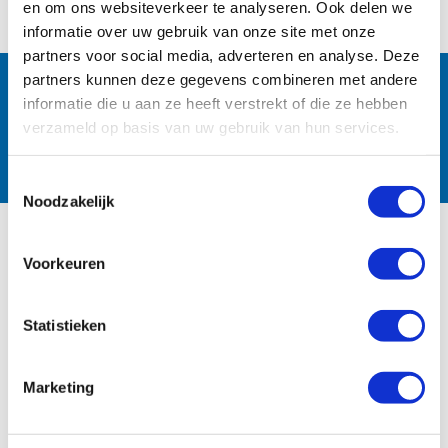
en om ons websiteverkeer te analyseren. Ook delen we
informatie over uw gebruik van onze site met onze
partners voor social media, adverteren en analyse. Deze
Follow us:
partners kunnen deze gegevens combineren met andere
informatie die u aan ze heeft verstrekt of die ze hebben
verzameld op basis van uw gebruik van hun services.
Toestemmingsselectie
Noodzakelijk
PRODUCTS
Voorkeuren
Irrigation
Statistieken
Waterworks
Fire Protection
Marketing
DOWNLOADS