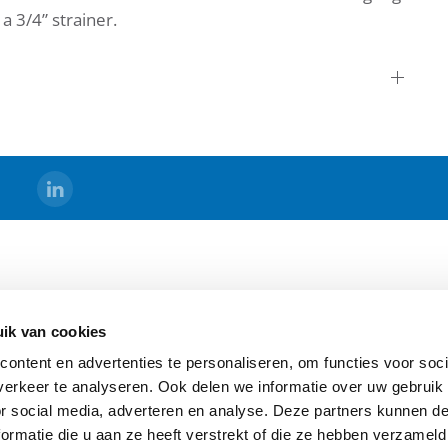
a 3/4” strainer.
DS
BERMAD HOLLAND
ik van cookies
s
Algemene Voorwaarden
ontent en advertenties te personaliseren, om functies voor soci
Sitemap
erkeer te analyseren. Ook delen we informatie over uw gebruik
ging
or social media, adverteren en analyse. Deze partners kunnen 
ormatie die u aan ze heeft verstrekt of die ze hebben verzameld