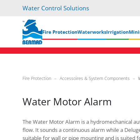
Water Control Solutions
Skip
to
main
Fire Protection
Waterworks
Irrigation
Mini
content
Fire Protection
Accessoires & System Components
Water Motor Alarm
The Water Motor Alarm is a hydromechanical au
flow. It sounds a continuous alarm while a Deluge
suitable for wall or pipe mounting and is suited