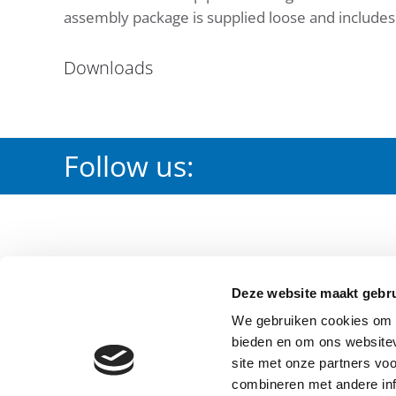
assembly package is supplied loose and includes 
Downloads
Follow us:
PRODUCTS
DOWNLOA
Deze website maakt gebru
Irrigation
Certification
We gebruiken cookies om c
Waterworks
Waterleiding
bieden en om ons websitev
Fire Protection
Brandbeveili
site met onze partners vo
combineren met andere inf