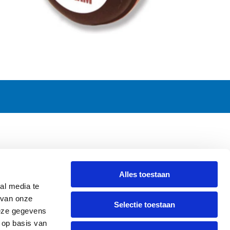
CONTACT
Alles toestaan
Griendweg 53-55
al media te
3295 KV 's-Gravendeel
 van onze
Selectie toestaan
The Netherlands
deze gegevens
Tel.
+31 78 673 47 61
 op basis van