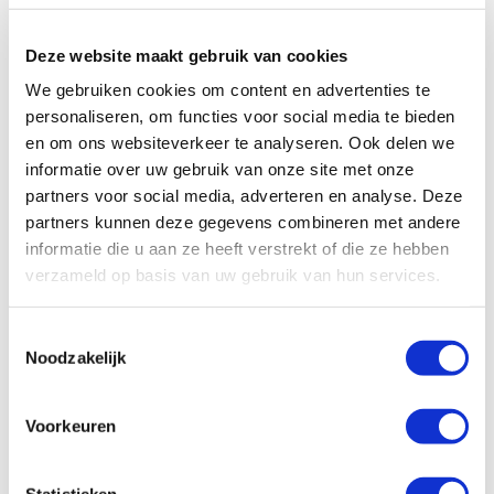
geïntegreerde
naaldafsluiter
Deze website maakt gebruik van cookies
dient als
stroomopwaartse
We gebruiken cookies om content en advertenties te
debietrestrictie
personaliseren, om functies voor social media te bieden
en om ons websiteverkeer te analyseren. Ook delen we
en ook als
informatie over uw gebruik van onze site met onze
sluitingssnelheid
partners voor social media, adverteren en analyse. Deze
regeling.
partners kunnen deze gegevens combineren met andere
informatie die u aan ze heeft verstrekt of die ze hebben
verzameld op basis van uw gebruik van hun services.
Toestemmingsselectie
Noodzakelijk
Voorkeuren
IR-450-66-Z
Statistieken