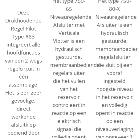
Het type 750-
Het type 750-
65
80-X
Deze
Niveauregelende
Niveauregelende
Drukhoudende
Afsluiter met
Afsluiter is een
Regel Pilot
Verticale
hydraulisch
Type #83
Vlotter is een
gestuurde,
integreert alle
hydraulisch
membraanbedie
hoofdfuncties
gestuurde,
regelafsluiter
van een 2-wegs
membraanbediende
die sluit bij een
regelcircuit in
regelafsluiter
vooraf
één
die het vullen
ingesteld
assemblage.
van het
hoogste niveau
Het is een zeer
reservoir
in het reservoir
gevoelige,
controleert in
en volledig
direct
reactie op een
opent in reactie
werkende
elektrisch
op een
afsluitklep
signaal die
niveauverlaging
bediend door
volledig opent
van ongeveer 1