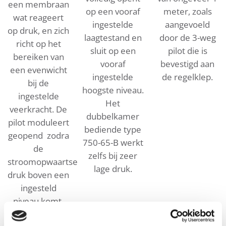
een membraan
op een vooraf
meter, zoals
wat reageert
ingestelde
aangevoeld
op druk, en zich
laagtestand en
door de 3-weg
richt op het
sluit op een
pilot die is
bereiken van
vooraf
bevestigd aan
een evenwicht
ingestelde
de regelklep.
bij de
hoogste niveau.
ingestelde
Het
veerkracht. De
dubbelkamer
pilot moduleert
bediende type
geopend zodra
750-65-B werkt
de
zelfs bij zeer
stroomopwaartse
lage druk.
druk boven een
ingesteld
niveau komt.
Een