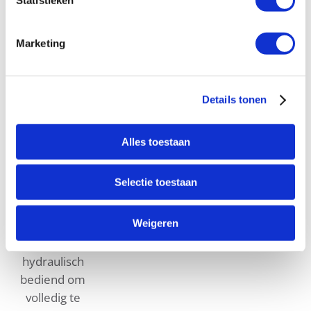
De BERMAD
model IR-450-
Marketing
66-Z
niveauregelende
afsluiter met
bi-level
Details tonen
verticale vlotter
is een
Alles toestaan
hydraulisch
gestuurde,
Selectie toestaan
membraanbediende
regelafsluiter.
Weigeren
De afsluiter
wordt
hydraulisch
bediend om
volledig te