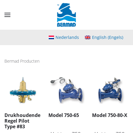
Skip
to
main
content
Nederlands
English
(
Engels
)
Bermad Producten
Drukhoudende
Model 750-65
Model 750-80-X
Regel Pilot
Type #83