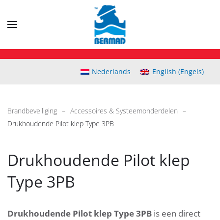
Skip
to
main
content
Nederlands
English
(
Engels
)
Brandbeveiliging
Accessoires & Systeemonderdelen
Drukhoudende Pilot klep Type 3PB
Drukhoudende Pilot klep
Type 3PB
Drukhoudende Pilot klep Type 3PB
is een direct