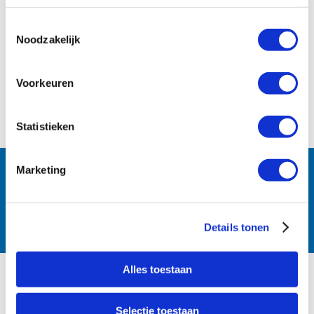
Toestemmingsselectie
Noodzakelijk
Voorkeuren
Statistieken
Follow us:
Marketing
Details tonen
Alles toestaan
PRODUCTS
Selectie toestaan