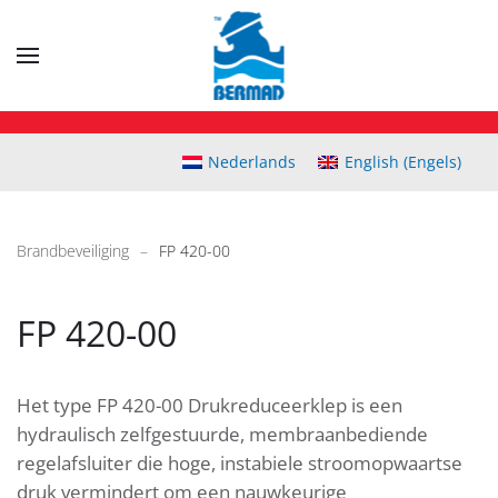
Skip
to
main
content
Nederlands
English
(
Engels
)
Brandbeveiliging
FP 420-00
FP 420-00
Het type FP 420-00 Drukreduceerklep is een
hydraulisch zelfgestuurde, membraanbediende
regelafsluiter die hoge, instabiele stroomopwaartse
druk vermindert om een nauwkeurige