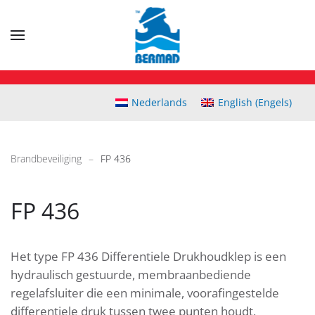
Skip
to
main
content
Nederlands
English
(
Engels
)
Brandbeveiliging
FP 436
FP 436
Het type FP 436 Differentiele Drukhoudklep is een
hydraulisch gestuurde, membraanbediende
regelafsluiter die een minimale, voorafingestelde
differentiele druk tussen twee punten houdt,