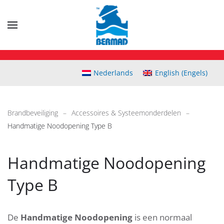
Skip
to
main
content
Nederlands
English
(
Engels
)
Brandbeveiliging
Accessoires & Systeemonderdelen
Handmatige Noodopening Type B
Handmatige Noodopening
Type B
De
Handmatige Noodopening
is een normaal