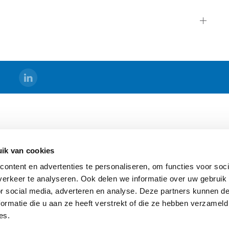
DS
BERMAD HOLLAND
ik van cookies
s
Algemene Voorwaarden
ontent en advertenties te personaliseren, om functies voor soci
Sitemap
erkeer te analyseren. Ook delen we informatie over uw gebruik
ging
or social media, adverteren en analyse. Deze partners kunnen 
ormatie die u aan ze heeft verstrekt of die ze hebben verzameld
es.