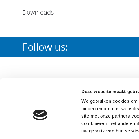
Downloads
Follow us:
PRODUCTS
DOWNLOA
Deze website maakt gebru
Irrigation
Certification
We gebruiken cookies om c
Waterworks
Waterleiding
bieden en om ons websitev
Fire Protection
Brandbeveili
site met onze partners vo
combineren met andere inf
uw gebruik van hun servic