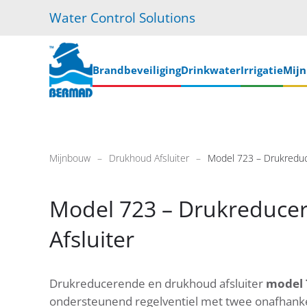
Water Control Solutions
Skip
to
main
Brandbeveiliging
Drinkwater
Irrigatie
Mij
content
Mijnbouw
Drukhoud Afsluiter
Model 723 – Drukreduc
Model 723 – Drukreduce
Afsluiter
Drukreducerende en drukhoud afsluiter
model 
ondersteunend regelventiel met twee onafhankel