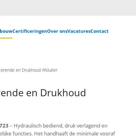
nbouw
Certificeringen
Over ons
Vacatures
Contact
erende en Drukhoud Afsluiter
rende en Drukhoud
723
– Hydraulisch bediend, druk verlagend en
ijke functies. Het handhaaft de minimale vooraf