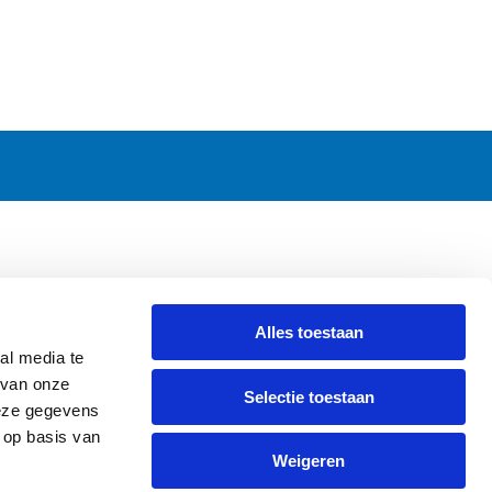
CONTACT
Alles toestaan
Griendweg 53-55
al media te
3295 KV 's-Gravendeel
 van onze
Selectie toestaan
The Netherlands
deze gegevens
Tel.
+31 78 673 47 61
 op basis van
Weigeren