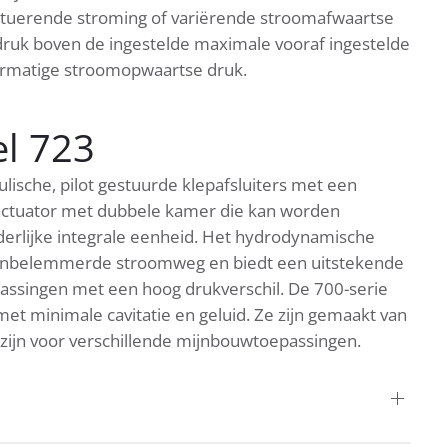
ctuerende stroming of variërende stroomafwaartse
druk boven de ingestelde maximale vooraf ingestelde
vermatige stroomopwaartse druk.
l 723
ische, pilot gestuurde klepafsluiters met een
 actuator met dubbele kamer die kan worden
erlijke integrale eenheid. Het hydrodynamische
 onbelemmerde stroomweg en biedt een uitstekende
passingen met een hoog drukverschil. De 700-serie
t minimale cavitatie en geluid. Ze zijn gemaakt van
t zijn voor verschillende mijnbouwtoepassingen.