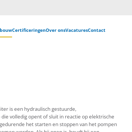
nbouw
Certificeringen
Over ons
Vacatures
Contact
er is een hydraulisch gestuurde,
e volledig opent of sluit in reactie op elektrische
m gedurende het starten en stoppen van het pompen
rkomen worden. Als hij open is, houdt hij een