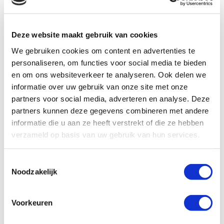
onbelemmerde stroomweg en biedt hoge
stroommogelijkheden. De 700-serie werkt onder
moeilijke bedrijfsomstandigheden met minimale
Deze website maakt gebruik van cookies
cavitatie en geluid. Ze zijn gemaakt van materialen
We gebruiken cookies om content en advertenties te
van de hoogste kwaliteit die geschikt zijn voor
personaliseren, om functies voor social media te bieden
verschillende mijnbouwtoepassingen.
en om ons websiteverkeer te analyseren. Ook delen we
informatie over uw gebruik van onze site met onze
Eigenschappen en Voordelen
partners voor social media, adverteren en analyse. Deze
partners kunnen deze gegevens combineren met andere
informatie die u aan ze heeft verstrekt of die ze hebben
verzameld op basis van uw gebruik van hun services.
Downloads
Toestemmingsselectie
Noodzakelijk
Voorkeuren