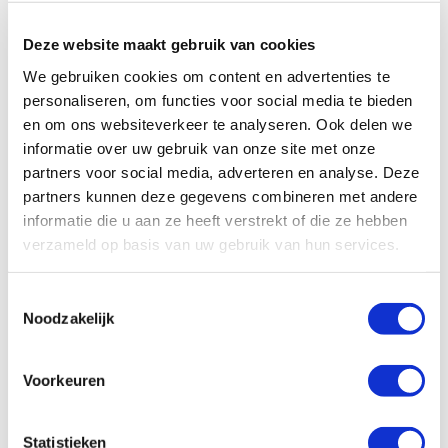
minimale cavitatie en geluid. Ze zijn gemaakt van
materialen van de hoogste kwaliteit die geschikt zijn
Deze website maakt gebruik van cookies
voor verschillende mijnbouwtoepassingen.
We gebruiken cookies om content en advertenties te
personaliseren, om functies voor social media te bieden
Eigenschappen en Voordelen van de
en om ons websiteverkeer te analyseren. Ook delen we
drukhoud afsluiter
informatie over uw gebruik van onze site met onze
partners voor social media, adverteren en analyse. Deze
partners kunnen deze gegevens combineren met andere
informatie die u aan ze heeft verstrekt of die ze hebben
Downloads
verzameld op basis van uw gebruik van hun services.
Toestemmingsselectie
Noodzakelijk
Voorkeuren
Statistieken