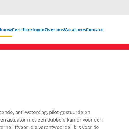
nbouw
Certificeringen
Over ons
Vacatures
Contact
nde, anti-waterslag, pilot-gestuurde en
een actuator met een dubbele kamer voor een
rne liftveer, die verantwoordelijk is voor de