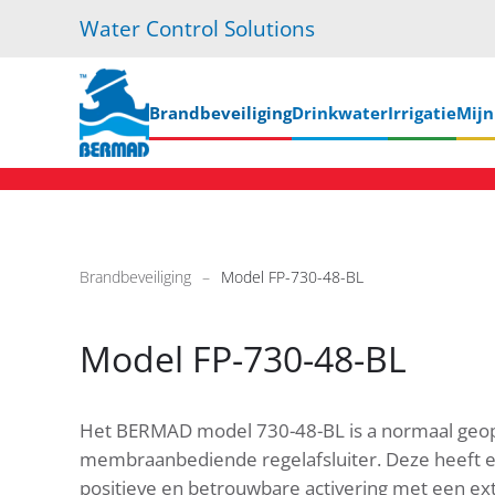
Water Control Solutions
Skip
to
main
Brandbeveiliging
Drinkwater
Irrigatie
Mij
content
Brandbeveiliging
Model FP-730-48-BL
Model FP-730-48-BL
Het BERMAD model 730-48-BL is a normaal geope
membraanbediende regelafsluiter. Deze heeft 
positieve en betrouwbare activering met een exte