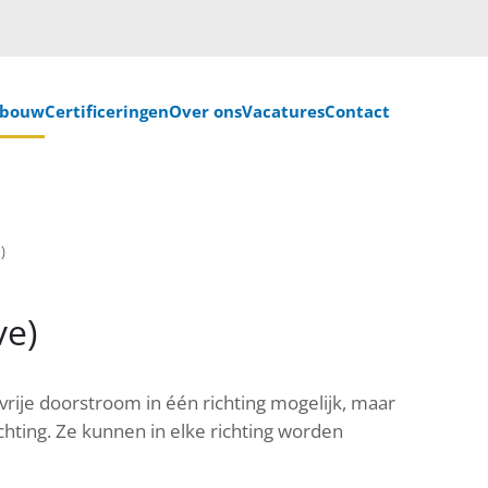
nbouw
Certificeringen
Over ons
Vacatures
Contact
)
ve)
rije doorstroom in één richting mogelijk, maar
hting. Ze kunnen in elke richting worden