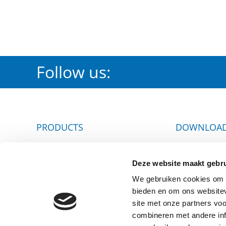
Follow us:
PRODUCTS
DOWNLOA
Irrigation
Certification
Deze website maakt gebru
Waterworks
Waterleiding
We gebruiken cookies om c
Fire Protection
Brandbeveili
bieden en om ons websitev
site met onze partners vo
combineren met andere inf