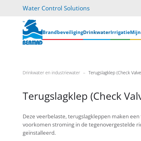
Water Control Solutions
Skip
to
main
Brandbeveiliging
Drinkwater
Irrigatie
Mij
content
Drinkwater en industriewater
Terugslagklep (Check Valve
Terugslagklep (Check Val
Deze veerbelaste, terugslagkleppen maken een v
voorkomen stroming in de tegenovergestelde ric
geïnstalleerd.