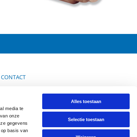
CONTACT
Griendweg 53-55
3295 KV 's-Gravendeel
Alles toestaan
al media te
The Netherlands
 van onze
Tel.
+31 78 673 47 61
Selectie toestaan
deze gegevens
 op basis van