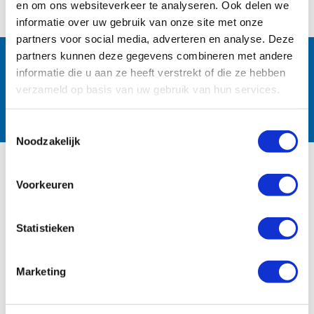
en om ons websiteverkeer te analyseren. Ook delen we
informatie over uw gebruik van onze site met onze
partners voor social media, adverteren en analyse. Deze
Follow us:
partners kunnen deze gegevens combineren met andere
informatie die u aan ze heeft verstrekt of die ze hebben
verzameld op basis van uw gebruik van hun services.
Toestemmingsselectie
Noodzakelijk
PRODUCTS
Voorkeuren
Irrigation
Statistieken
Waterworks
Fire Protection
Marketing
DOWNLOADS