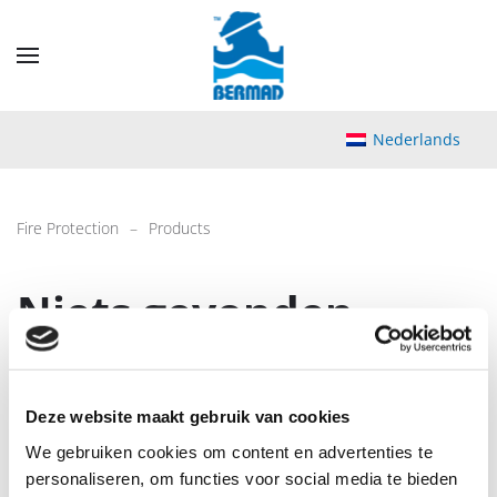
Skip
to
main
content
Nederlands
Fire Protection
Products
Niets gevonden
Het lijkt erop dat we niet kunnen vinden wat u zoekt.
Misschien helpt het om te zoeken.
Deze website maakt gebruik van cookies
We gebruiken cookies om content en advertenties te
personaliseren, om functies voor social media te bieden