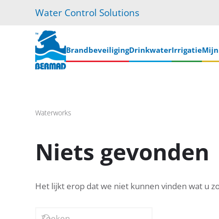
Water Control Solutions
Skip
to
main
Brandbeveiliging
Drinkwater
Irrigatie
Mij
content
Waterworks
Niets gevonden
Het lijkt erop dat we niet kunnen vinden wat u z