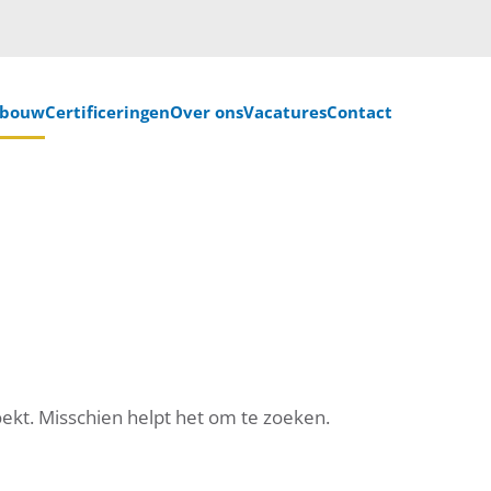
nbouw
Certificeringen
Over ons
Vacatures
Contact
oekt. Misschien helpt het om te zoeken.