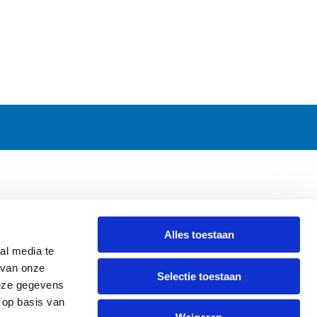
CONTACT
Alles toestaan
Griendweg 53-55
al media te
3295 KV 's-Gravendeel
 van onze
Selectie toestaan
The Netherlands
deze gegevens
Tel.
+31 78 673 47 61
 op basis van