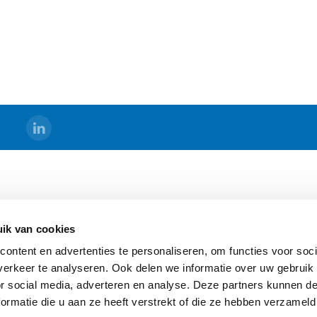
DS
BERMAD HOLLAND
ik van cookies
s
Algemene Voorwaarden
ontent en advertenties te personaliseren, om functies voor soci
Sitemap
erkeer te analyseren. Ook delen we informatie over uw gebruik
ging
or social media, adverteren en analyse. Deze partners kunnen 
ormatie die u aan ze heeft verstrekt of die ze hebben verzameld