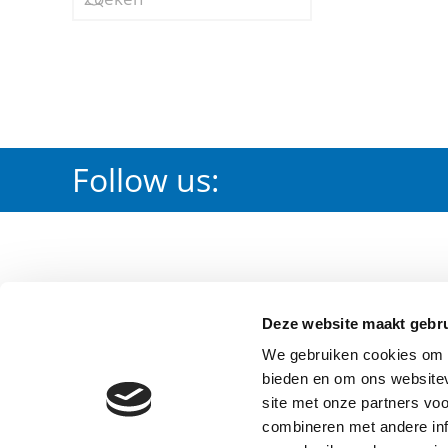
Follow us:
PRODUCTS
DOWNLOA
Deze website maakt gebru
Irrigation
Certification
We gebruiken cookies om c
Waterworks
Waterleiding
bieden en om ons websitev
Fire Protection
Brandbeveili
site met onze partners vo
combineren met andere inf