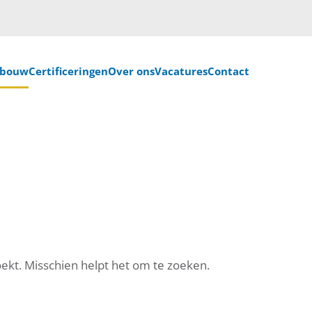
nbouw
Certificeringen
Over ons
Vacatures
Contact
oekt. Misschien helpt het om te zoeken.