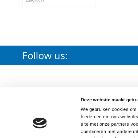
Follow us:
PRODUCTS
DOWNLOA
Deze website maakt gebru
Irrigation
Certification
We gebruiken cookies om c
Waterworks
Waterleiding
bieden en om ons websitev
Fire Protection
Brandbeveili
site met onze partners vo
combineren met andere inf