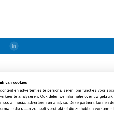
DS
BERMAD HOLLAND
ik van cookies
s
Algemene Voorwaarden
ontent en advertenties te personaliseren, om functies voor soci
Sitemap
erkeer te analyseren. Ook delen we informatie over uw gebruik
ging
or social media, adverteren en analyse. Deze partners kunnen 
ormatie die u aan ze heeft verstrekt of die ze hebben verzameld