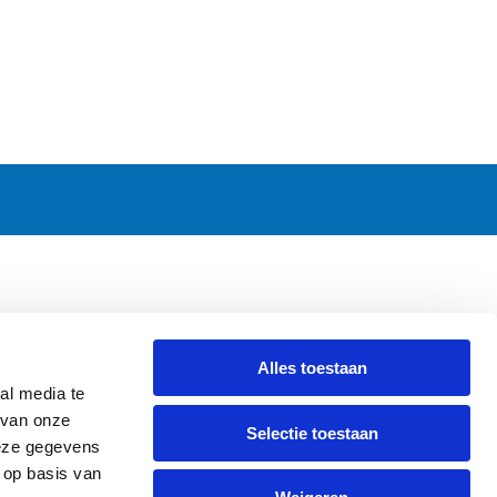
CONTACT
Alles toestaan
Griendweg 53-55
al media te
3295 KV 's-Gravendeel
 van onze
Selectie toestaan
The Netherlands
deze gegevens
Tel.
+31 78 673 47 61
 op basis van