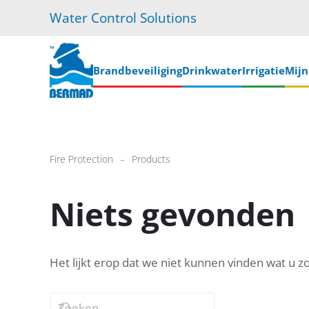
Water Control Solutions
Skip
to
main
Brandbeveiliging
Drinkwater
Irrigatie
Mij
content
Fire Protection
Products
Niets gevonden
Het lijkt erop dat we niet kunnen vinden wat u z