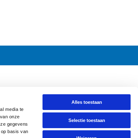
CONTACT
Alles toestaan
Griendweg 53-55
al media te
3295 KV 's-Gravendeel
 van onze
Selectie toestaan
The Netherlands
deze gegevens
Tel.
+31 78 673 47 61
 op basis van