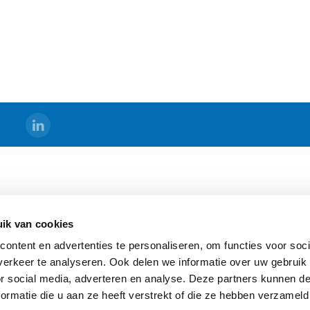
DS
BERMAD HOLLAND
ik van cookies
s
Algemene Voorwaarden
ontent en advertenties te personaliseren, om functies voor soci
Sitemap
erkeer te analyseren. Ook delen we informatie over uw gebruik
ging
or social media, adverteren en analyse. Deze partners kunnen 
ormatie die u aan ze heeft verstrekt of die ze hebben verzameld