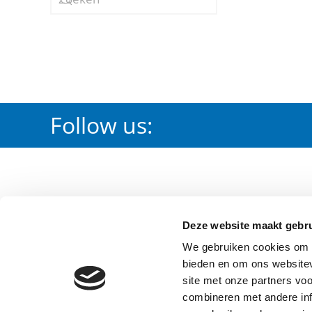
Follow us:
PRODUCTS
DOWNLOA
Deze website maakt gebru
Irrigation
Certification
We gebruiken cookies om c
Waterworks
Waterleiding
bieden en om ons websitev
Fire Protection
Brandbeveili
site met onze partners vo
combineren met andere inf