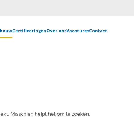
nbouw
Certificeringen
Over ons
Vacatures
Contact
oekt. Misschien helpt het om te zoeken.