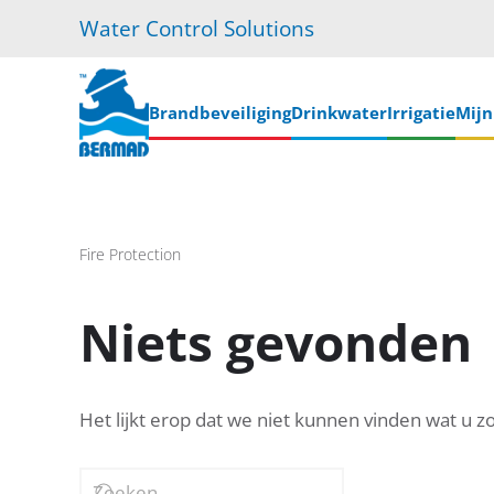
Water Control Solutions
Skip
to
main
Brandbeveiliging
Drinkwater
Irrigatie
Mij
content
Fire Protection
Niets gevonden
Het lijkt erop dat we niet kunnen vinden wat u z