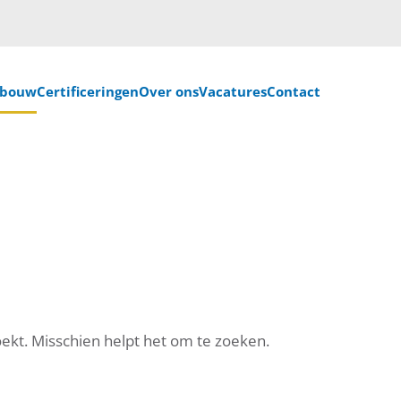
nbouw
Certificeringen
Over ons
Vacatures
Contact
oekt. Misschien helpt het om te zoeken.