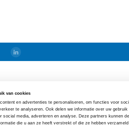
DS
BERMAD HOLLAND
ik van cookies
s
Algemene Voorwaarden
ontent en advertenties te personaliseren, om functies voor soci
Sitemap
erkeer te analyseren. Ook delen we informatie over uw gebruik
ging
or social media, adverteren en analyse. Deze partners kunnen 
ormatie die u aan ze heeft verstrekt of die ze hebben verzameld