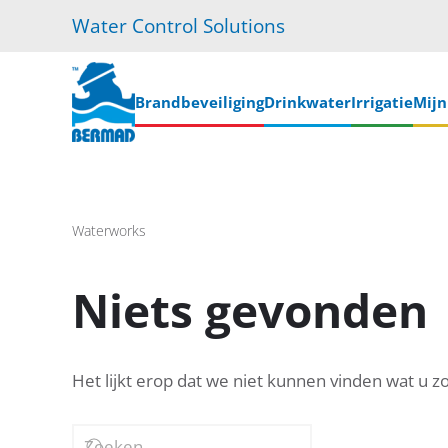
Water Control Solutions
Skip
to
main
Brandbeveiliging
Drinkwater
Irrigatie
Mij
content
Waterworks
Niets gevonden
Het lijkt erop dat we niet kunnen vinden wat u z