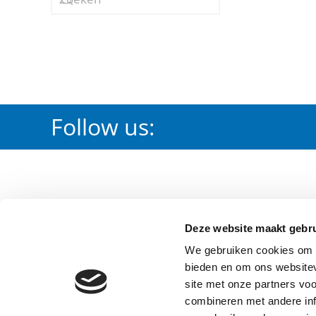
Follow us:
PRODUCTS
DOWNLOA
Deze website maakt gebru
Irrigation
Certification
We gebruiken cookies om c
Waterworks
Waterleiding
bieden en om ons websitev
Fire Protection
Brandbeveili
site met onze partners vo
combineren met andere inf