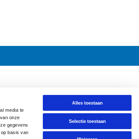
CONTACT
Alles toestaan
Griendweg 53-55
al media te
3295 KV 's-Gravendeel
 van onze
Selectie toestaan
The Netherlands
deze gegevens
Tel.
+31 78 673 47 61
 op basis van