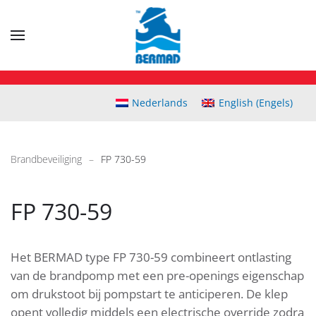
Skip
to
main
content
Nederlands
English
(
Engels
)
Brandbeveiliging
FP 730-59
FP 730-59
Het BERMAD type FP 730-59 combineert ontlasting
van de brandpomp met een pre-openings eigenschap
om drukstoot bij pompstart te anticiperen. De klep
opent volledig middels een electrische override zodra