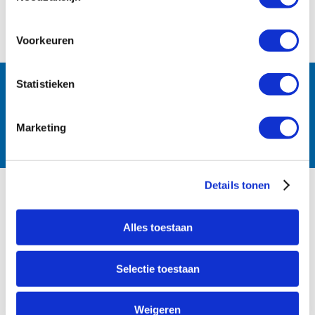
Voorkeuren
Follow us:
Statistieken
Marketing
Details tonen
PRODUCTS
Alles toestaan
Irrigation
Waterworks
Selectie toestaan
Fire Protection
Weigeren